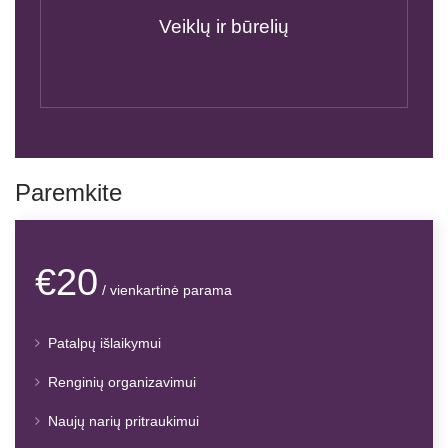
Veiklų ir būrelių
Paremkite
€20
/ vienkartinė parama
Patalpų išlaikymui
Renginių organizavimui
Naujų narių pritraukimui