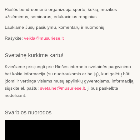
Riešės bendruomenė organizuoja sporto, šokių, muzikos
užsiėmimus, seminarus, edukacinius renginius.
Laukiame Jūsų pasiūlymų, komentarų ir nuomonių.
Rašykite:
veikla@musuriese.lt
Svetainę kurkime kartu!
Kviečiame prisijungti prie Riešės interneto svetainės pagyvinimo
bet kokia informacija (su nuotraukomis ar be jų), kuri galėtų būti
įdomi ir vertinga visiems mūsų apylinkių gyventojams. Informaciją
siųskite el. paštu:
svetaine@musuriese.lt
, ji bus paskelbta
nedelsiant.
Svarbios nuorodos