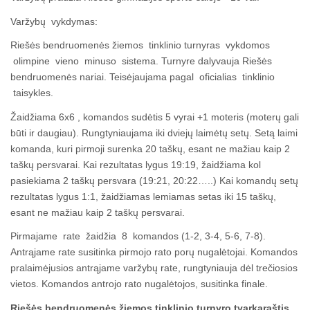
Varžybų vykdymas:
Riešės bendruomenės žiemos tinklinio turnyras vykdomos
olimpine vieno minuso sistema. Turnyre dalyvauja Riešės
bendruomenės nariai. Teisėjaujama pagal oficialias tinklinio
taisykles.
Žaidžiama 6x6 , komandos sudėtis 5 vyrai +1 moteris (moterų gali
būti ir daugiau). Rungtyniaujama iki dviejų laimėtų setų. Setą laimi
komanda, kuri pirmoji surenka 20 taškų, esant ne mažiau kaip 2
taškų persvarai. Kai rezultatas lygus 19:19, žaidžiama kol
pasiekiama 2 taškų persvara (19:21, 20:22…..) Kai komandų setų
rezultatas lygus 1:1, žaidžiamas lemiamas setas iki 15 taškų,
esant ne mažiau kaip 2 taškų persvarai.
Pirmajame rate žaidžia 8 komandos (1-2, 3-4, 5-6, 7-8).
Antrąjame rate susitinka pirmojo rato porų nugalėtojai. Komandos
pralaimėjusios antrąjame varžybų rate, rungtyniauja dėl trečiosios
vietos. Komandos antrojo rato nugalėtojos, susitinka finale.
Riešės bendruomenės žiemos tinklinio turnyro tvarkaraštis