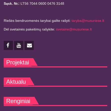
Sąsk. Nr.:
LT56 7044 0600 0476 3148
Riešės bendruomenės tarybai galite rašyti:
taryba@musuriese.lt
Dėl svetainės pakeitimų rašykite:
svetaine@musuriese.lt
Projektai
Aktualu
Renginiai