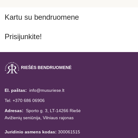
Kartu su bendruomene
Prisijunkite!
RIEŠĖS BENDRUOMENĖ
El. paštas:
info@musuriese.lt
Tel. +370 686 06906
Adresas:
Sporto g. 3, LT-14266
Riešė
Avižienių seniūnija,
Vilniaus rajonas
Juridinio asmens kodas:
300061515