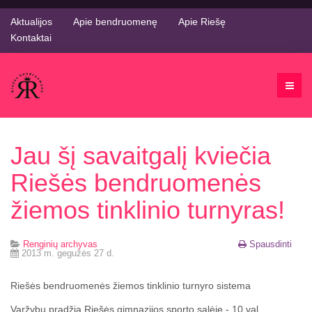
Aktualijos
Apie bendruomenę
Apie Riešę
Kontaktai
Jau šį savaitgalį kviečia
Riešės bendruomenės
žiemos tinklinio turnyras!
Renginių archyvas
Spausdinti
2013 m. gegužės 27 d.
Riešės bendruomenės žiemos tinklinio turnyro sistema
Varžybų pradžia Riešės gimnazijos sporto salėje - 10 val.