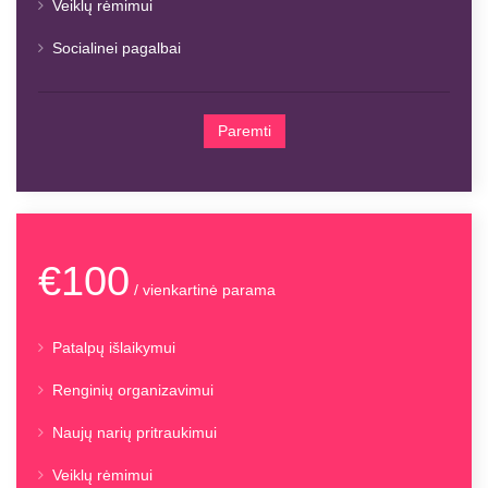
Veiklų rėmimui
Socialinei pagalbai
Paremti
€100
/ vienkartinė parama
Patalpų išlaikymui
Renginių organizavimui
Naujų narių pritraukimui
Veiklų rėmimui