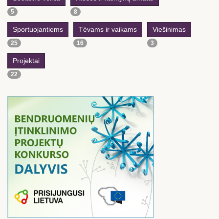
5
8
Sportuojantiems
Tėvams ir vaikams
Viešinimas
25
16
3
Projektai
22