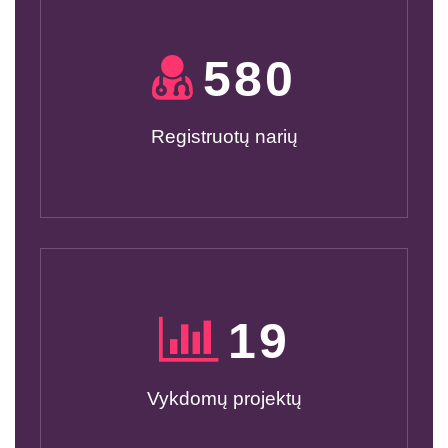
600
Registruotų narių
20
Vykdomų projektų