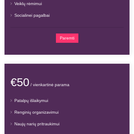
Veiklų rėmimui
Socialinei pagalbai
Paremti
€50
/ vienkartinė parama
Patalpų išlaikymui
Renginių organizavimui
Naujų narių pritraukimui