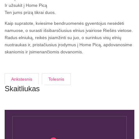
Ir užsukit į Home Picą
Ten jums prizą tikrai duos.
Kaip supratote, kviesime bendruomenės gyventojus nesėdėti
namuose, o surasti išsibarsčiusius elnius įvairiose Riešės vietose.
Radus elniuką, reikės įsiamžinti su juo, o surinkus visų elnių
nuotraukas ir, pristačiusius įrodymus į Home Picą, apdovanosime
skaniomis ir įsimenančiomis dovanomis.
Ankstesnis
Tolesnis
Skaitliukas