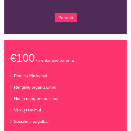
Paremti
€100
/ vienkartinė parama
Patalpų išlaikymui
Renginių organizavimui
Naujų narių pritraukimui
Veiklų rėmimui
Socialinei pagalbai