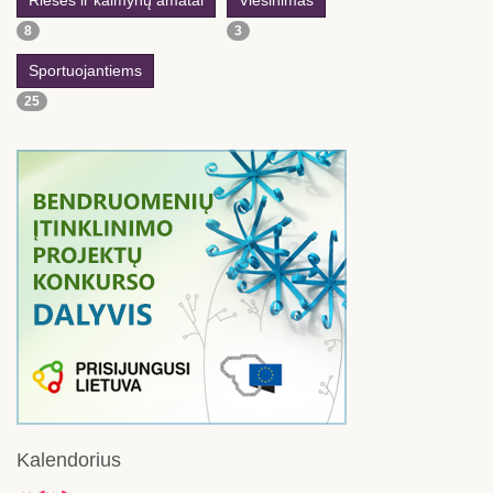
8
3
Sportuojantiems
25
Kalendorius