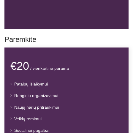
Paremkite
€20
/ vienkartinė parama
Patalpų išlaikymui
Renginių organizavimui
Naujų narių pritraukimui
Veiklų rėmimui
Socialinei pagalbai