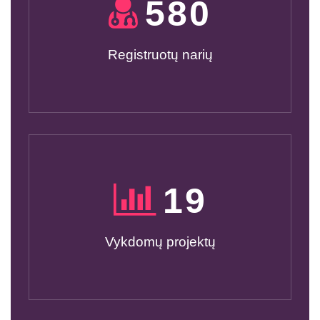
600
Registruotų narių
20
Vykdomų projektų