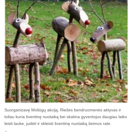
Suorganizavę Moliūgų akciją, Riešės bendruomenės aktyvas ir
toliau kuria šventinę nuotaiką bei skatina gyventojus daugiau laiko
leisti lauke, judėti ir skleisti šventinę nuotaiką šeimos rate.