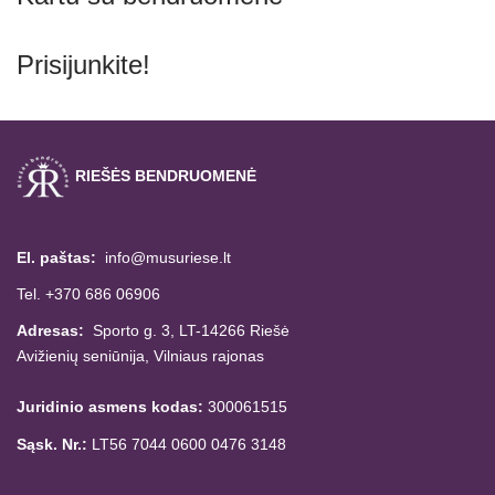
Prisijunkite!
RIEŠĖS BENDRUOMENĖ
El. paštas:
info@musuriese.lt
Tel. +370 686 06906
Adresas:
Sporto g. 3, LT-14266
Riešė
Avižienių seniūnija,
Vilniaus rajonas
Juridinio asmens kodas:
300061515
Sąsk. Nr.:
LT56 7044 0600 0476 3148