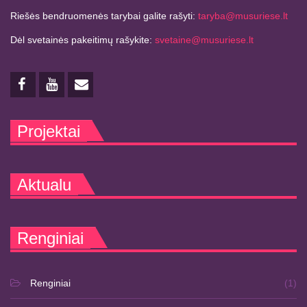
Riešės bendruomenės tarybai galite rašyti:
taryba@musuriese.lt
Dėl svetainės pakeitimų rašykite:
svetaine@musuriese.lt
Projektai
Aktualu
Renginiai
Renginiai
(1)