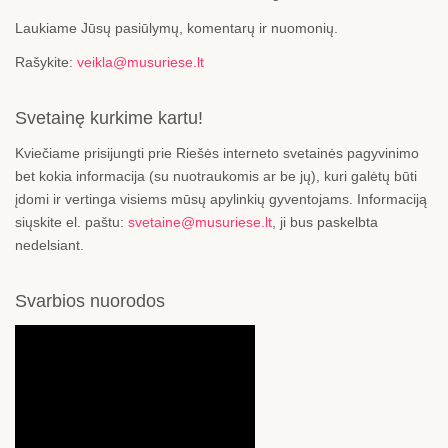
Laukiame Jūsų pasiūlymų, komentarų ir nuomonių.
Rašykite:
veikla@musuriese.lt
Svetainę kurkime kartu!
Kviečiame prisijungti prie Riešės interneto svetainės pagyvinimo
bet kokia informacija (su nuotraukomis ar be jų), kuri galėtų būti
įdomi ir vertinga visiems mūsų apylinkių gyventojams. Informaciją
siųskite el. paštu:
svetaine@musuriese.lt
, ji bus paskelbta
nedelsiant.
Svarbios nuorodos