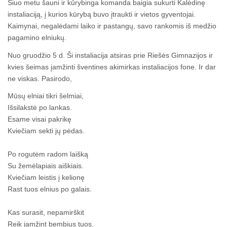
Šiuo metu šauni ir kūrybinga komanda baigia sukurti Kalėdinę
instaliaciją, į kurios kūrybą buvo įtraukti ir vietos gyventojai.
Kaimynai, negalėdami laiko ir pastangų, savo rankomis iš medžio
pagamino elniukų.
Nuo gruodžio 5 d. Ši instaliacija atsiras prie Riešės Gimnazijos ir
kvies šeimas įamžinti šventines akimirkas instaliacijos fone. Ir dar
ne viskas. Pasirodo,
Mūsų elniai tikri šelmiai,
Išsilakstė po lankas.
Esame visai pakrikę
Kviečiam sekti jų pėdas.
Po rogutėm radom laišką
Su žemėlapiais aiškiais.
Kviečiam leistis į kelionę
Rast tuos elnius po galais.
Kas surasit, nepamirškit
Reik įamžint bembius tuos.