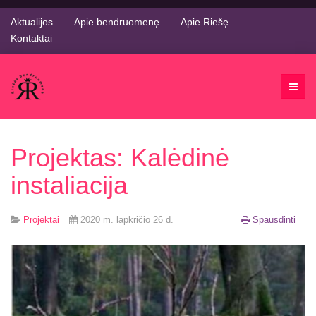
Aktualijos
Apie bendruomenę
Apie Riešę
Kontaktai
Projektas: Kalėdinė
instaliacija
Projektai
2020 m. lapkričio 26 d.
Spausdinti