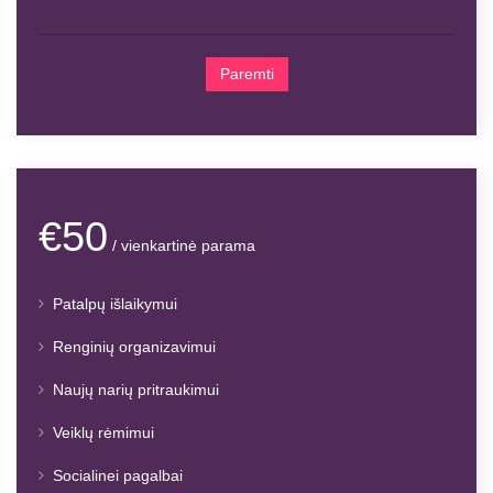
Paremti
€50
/ vienkartinė parama
Patalpų išlaikymui
Renginių organizavimui
Naujų narių pritraukimui
Veiklų rėmimui
Socialinei pagalbai