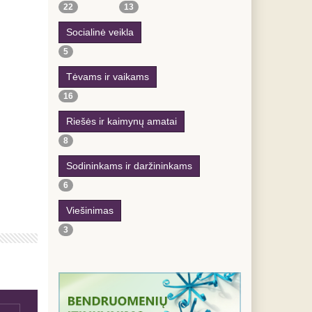
22
13
Socialinė veikla
5
Tėvams ir vaikams
16
Riešės ir kaimynų amatai
8
Sodininkams ir daržininkams
6
Viešinimas
3