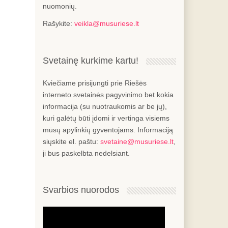
nuomonių.
Rašykite:
veikla@musuriese.lt
Svetainę kurkime kartu!
Kviečiame prisijungti prie Riešės
interneto svetainės pagyvinimo bet kokia
informacija (su nuotraukomis ar be jų),
kuri galėtų būti įdomi ir vertinga visiems
mūsų apylinkių gyventojams. Informaciją
siųskite el. paštu:
svetaine@musuriese.lt
,
ji bus paskelbta nedelsiant.
Svarbios nuorodos