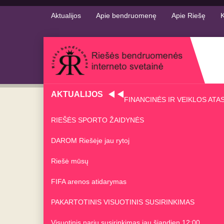
Aktualijos
Apie bendruomenę
Apie Riešę
K
AKTUALIJOS
FINANCINĖS IR VEIKLOS ATA
RIEŠĖS SPORTO ŽAIDYNĖS
DAROM Riešėje jau rytoj
Riešė mūsų
FIFA arenos atidarymas
PAKARTOTINIS VISUOTINIS SUSIRINKIMAS
Visuotinis narių susirinkimas jau šiandien 12:00