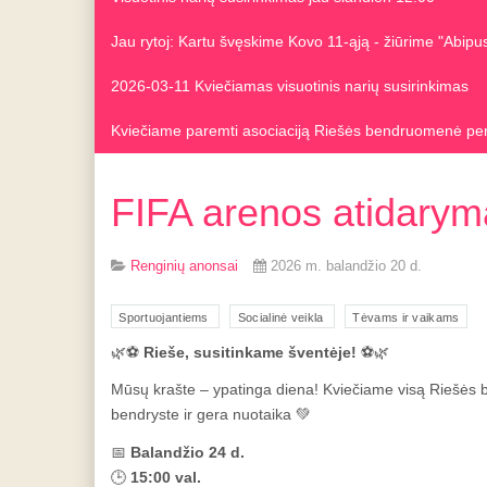
Jau rytoj: Kartu švęskime Kovo 11-ąją - žiūrime "Abip
2026-03-11 Kviečiamas visuotinis narių susirinkimas
Kviečiame paremti asociaciją Riešės bendruomenė pe
FIFA arenos atidarym
Renginių anonsai
2026 m. balandžio 20 d.
Sportuojantiems
Socialinė veikla
Tėvams ir vaikams
🌿⚽
Rieše, susitinkame šventėje!
⚽🌿
Mūsų krašte – ypatinga diena! Kviečiame visą Riešės b
bendryste ir gera nuotaika 💚
📅
Balandžio 24 d.
🕒
15:00 val.