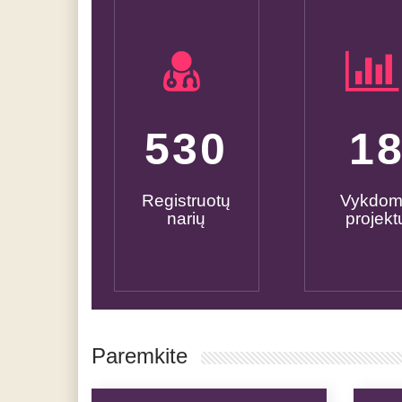
600
2
Registruotų
Vykdo
narių
projekt
Paremkite