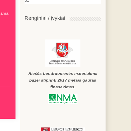
31
arama
Renginiai / įvykiai
Riešės bendruomenės materialinei
bazei stiprinti 2017 metais gautas
finasavimas.