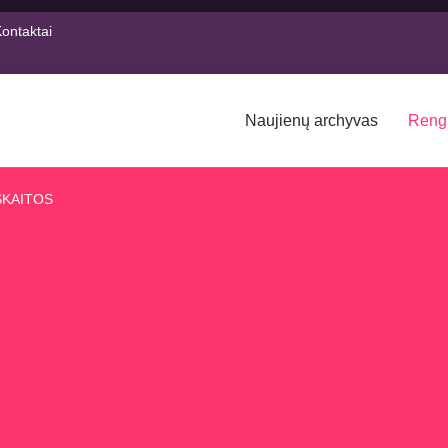
ontaktai
Naujienų archyvas
Reng
SKAITOS