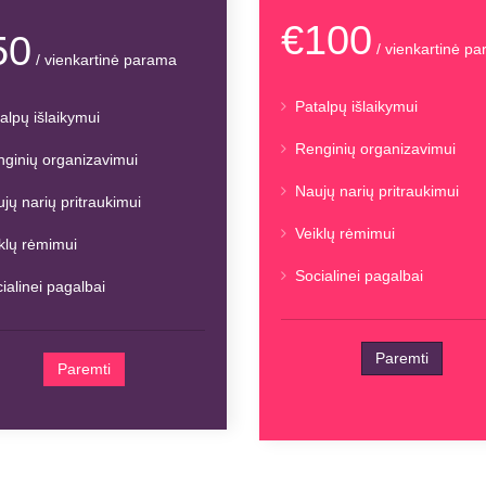
€100
50
/ vienkartinė p
/ vienkartinė parama
Patalpų išlaikymui
alpų išlaikymui
Renginių organizavimui
ginių organizavimui
Naujų narių pritraukimui
jų narių pritraukimui
Veiklų rėmimui
klų rėmimui
Socialinei pagalbai
ialinei pagalbai
Paremti
Paremti