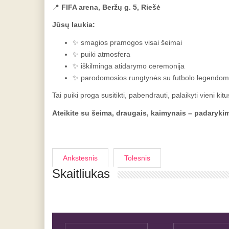
📍
FIFA arena, Beržų g. 5, Riešė
Jūsų laukia:
✨ smagios pramogos visai šeimai
✨ puiki atmosfera
✨ iškilminga atidarymo ceremonija
✨ parodomosios rungtynės su futbolo legendom
Tai puiki proga susitikti, pabendrauti, palaikyti vieni ki
Ateikite su šeima, draugais, kaimynais – padarykim
Ankstesnis
Tolesnis
Skaitliukas