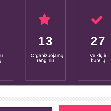
0
15
30
mų
Organizuojamų
Veiklų ir
ų
renginių
būrelių