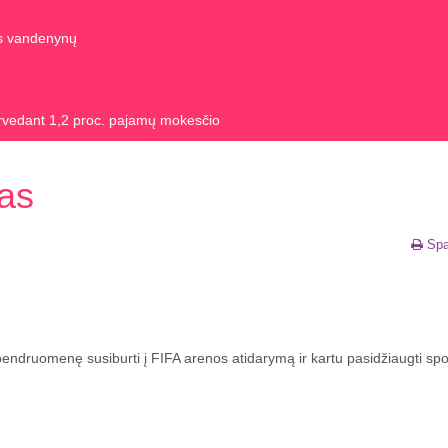
us vandenynų
rvedant 1,2 proc. pajamų mokesčio
as
Spa
endruomenę susiburti į FIFA arenos atidarymą ir kartu pasidžiaugti spo