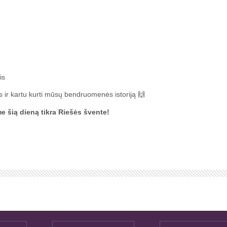
is
tus ir kartu kurti mūsų bendruomenės istoriją 🙌
e šią dieną tikra Riešės švente!