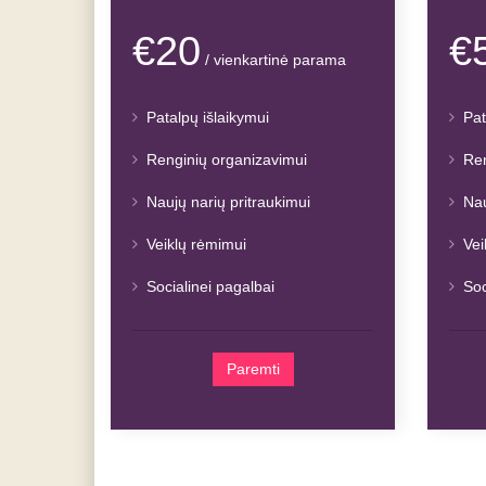
€20
€
/ vienkartinė parama
Patalpų išlaikymui
Pat
Renginių organizavimui
Ren
Naujų narių pritraukimui
Nau
Veiklų rėmimui
Vei
Socialinei pagalbai
Soc
Paremti