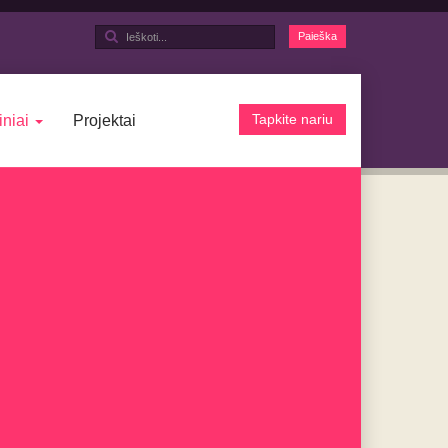
Ieškoti...
Paieška
Tapkite nariu
iniai
Projektai