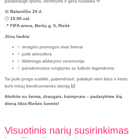
pasidžiaugti sportu, bendryste ir gera nuotaika 💚
📅
Balandžio 24 d.
🕒
15:00 val.
📍
FIFA arena, Beržų g. 5, Riešė
Jūsų laukia:
✨ smagios pramogos visai šeimai
✨ puiki atmosfera
✨ iškilminga atidarymo ceremonija
✨ parodomosios rungtynės su futbolo legendomis
Tai puiki proga susitikti, pabendrauti, palaikyti vieni kitus ir kartu
kurti mūsų bendruomenės istoriją 🙌
Ateikite su šeima, draugais, kaimynais – padarykime šią
dieną tikra Riešės švente!
Visuotinis narių susirinkimas