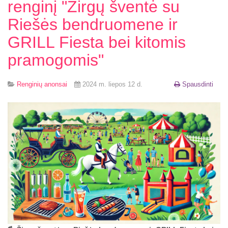
renginį "Žirgų šventė su
Riešės bendruomene ir
GRILL Fiesta bei kitomis
pramogomis"
Renginių anonsai
2024 m. liepos 12 d.
Spausdinti