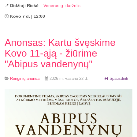
📍
Didžioji Riešė
–
Veneros g. darželis
🕛
Kovo 7 d. | 12:00
Anonsas: Kartu švęskime
Kovo 11-ąją - žiūrime
"Abipus vandenynų"
Renginių anonsai
2026 m. vasario 22 d.
Spausdinti