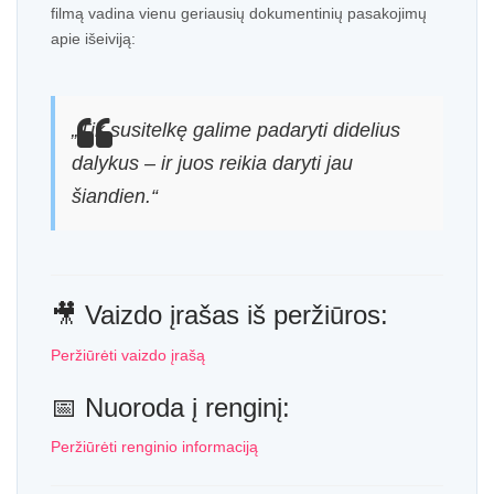
filmą vadina vienu geriausių dokumentinių pasakojimų
apie išeiviją:
„Tik susitelkę galime padaryti didelius
dalykus – ir juos reikia daryti jau
šiandien.“
🎥 Vaizdo įrašas iš peržiūros:
Peržiūrėti vaizdo įrašą
📅 Nuoroda į renginį:
Peržiūrėti renginio informaciją