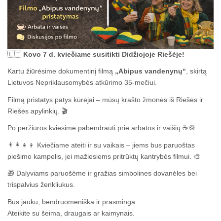
🇱🇹
Kovo 7 d. kviečiame susitikti Didžiojoje Riešėje!
Kartu žiūrėsime dokumentinį filmą
„Abipus vandenynų“
, skirtą
Lietuvos Nepriklausomybės atkūrimo 35-mečiui.
Filmą pristatys patys kūrėjai – mūsų krašto žmonės iš Riešės ir
Riešės apylinkių. 🎬
Po peržiūros kviesime pabendrauti prie arbatos ir vaišių ☕🍪
👨‍👩‍👧‍👦 Kviečiame ateiti ir su vaikais – jiems bus paruoštas
piešimo kampelis, jei mažiesiems pritrūktų kantrybės filmui. 🎨
🎁 Dalyviams paruošėme ir gražias simbolines dovanėles bei
trispalvius ženkliukus.
Bus jauku, bendruomeniška ir prasminga.
Ateikite su šeima, draugais ar kaimynais.