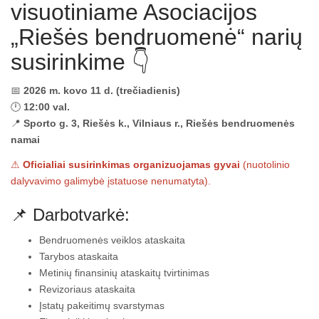
visuotiniame Asociacijos
„Riešės bendruomenė“ narių
susirinkime 👇
📅
2026 m. kovo 11 d. (trečiadienis)
🕛
12:00 val.
📍
Sporto g. 3, Riešės k., Vilniaus r., Riešės bendruomenės
namai
⚠
Oficialiai susirinkimas organizuojamas gyvai
(nuotolinio
dalyvavimo galimybė įstatuose nenumatyta).
📌 Darbotvarkė:
Bendruomenės veiklos ataskaita
Tarybos ataskaita
Metinių finansinių ataskaitų tvirtinimas
Revizoriaus ataskaita
Įstatų pakeitimų svarstymas