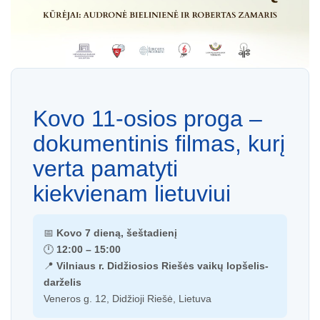
Kovo 11-osios proga –
dokumentinis filmas, kurį
verta pamatyti
kiekvienam lietuviui
📅
Kovo 7 dieną, šeštadienį
🕛
12:00 – 15:00
📍
Vilniaus r. Didžiosios Riešės vaikų lopšelis-
darželis
Veneros g. 12, Didžioji Riešė, Lietuva