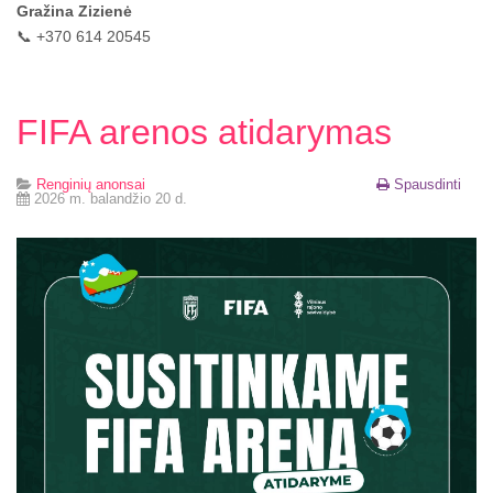
Gražina Zizienė
📞 +370 614 20545
FIFA arenos atidarymas
Renginių anonsai
Spausdinti
2026 m. balandžio 20 d.