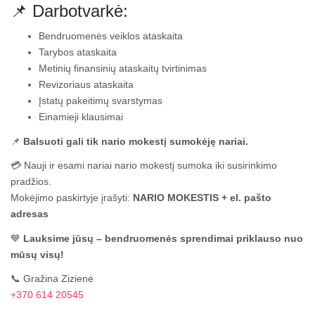
📌 Darbotvarkė:
Bendruomenės veiklos ataskaita
Tarybos ataskaita
Metinių finansinių ataskaitų tvirtinimas
Revizoriaus ataskaita
Įstatų pakeitimų svarstymas
Einamieji klausimai
📌
Balsuoti gali tik nario mokestį sumokėję nariai.
💳 Nauji ir esami nariai nario mokestį sumoka iki susirinkimo
pradžios.
Mokėjimo paskirtyje įrašyti:
NARIO MOKESTIS + el. pašto
adresas
💙
Lauksime jūsų – bendruomenės sprendimai priklauso nuo
mūsų visų!
📞 Gražina Zizienė
+370 614 20545