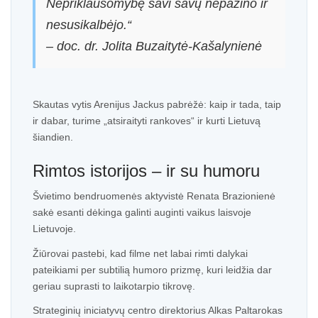
Nepriklausomybę savi savų nepažino ir
nesusikalbėjo.“
– doc. dr. Jolita Buzaitytė-Kašalynienė
Skautas vytis Arenijus Jackus pabrėžė: kaip ir tada, taip
ir dabar, turime „atsiraityti rankoves“ ir kurti Lietuvą
šiandien.
Rimtos istorijos – ir su humoru
Švietimo bendruomenės aktyvistė Renata Brazionienė
sakė esanti dėkinga galinti auginti vaikus laisvoje
Lietuvoje.
Žiūrovai pastebi, kad filme net labai rimti dalykai
pateikiami per subtilią humoro prizmę, kuri leidžia dar
geriau suprasti to laikotarpio tikrovę.
Strateginių iniciatyvų centro direktorius Alkas Paltarokas