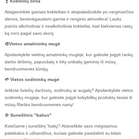
🍸 Kokteilių zona
Atsigaivinkite gaiviais kokteiliais ir atsipalaiduokite po varginančios
dienos, besimėgaudami gamta ir renginio atmosfera! Lauks
įvairūs alkoholiniai ir nealkoholiniai kokteiliai, kad kiekvienas rastų
ką nors pagal savo skonį.
🎨Vietos amatininkų mugė
Apsilankykite vietinių amatininkų mugėje, kur galėsite įsigyti rankų
darbo dirbinių, papuošalų ir kitų unikalių gaminių iš mūsų
bendruomenės kūrėjų.
🌱 Vietos sodininkų mugė
Ieškote šviežių daržovių, sodinukų ar augalų? Apsilankykite vietos
sodininkų mugėje, kur galėsite įsigyti kokybiškų produktų tiesiai iš
mūsų Riešės bendruomenės narių!
🍲 Suneštinis "balius"
Kviečiame į suneštinį "balių"! Atsineškite savo mėgstamus
patiekalus ir užkandžius, kuriais galėsite pasidalinti su kitais