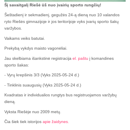
Šį savaitgalį Riešė ūš nuo įvairių sporto rungčių!
Šeštadienį ir sekmadienį, gegužės 24-ą dieną nuo 10 valandos
ryto Riešės gimnazijoje ir jos teritorijoje vyks įvarių sporto šakų
varžybos.
Vaikams veiks batutai.
Prekybą vykdys maisto vagonėliai.
Jau skelbiama išankstinė registracija
el. paštu
į komandines
sporto šakas:
- Vyrų krepšinis 3/3 (Vyks 2025-05-24 d.)
- Tinklinis suaugusių (Vyks 2025-05-24 d.)
Kvadratas ir individualios rungtys bus registruojamos varžybų
dieną.
Vyksta Riešėje nuo 2009 metų.
Čia šiek tiek istorijos
apie žaidynes.