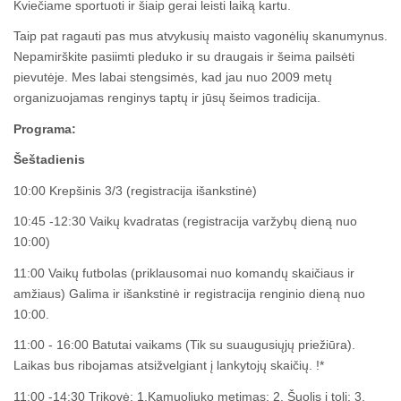
Kviečiame sportuoti ir šiaip gerai leisti laiką kartu.
Taip pat ragauti pas mus atvykusių maisto vagonėlių skanumynus.
Nepamirškite pasiimti pleduko ir su draugais ir šeima pailsėti
pievutėje. Mes labai stengsimės, kad jau nuo 2009 metų
organizuojamas renginys taptų ir jūsų šeimos tradicija.
Programa:
Šeštadienis
10:00 Krepšinis 3/3 (registracija išankstinė)
10:45 -12:30 Vaikų kvadratas (registracija varžybų dieną nuo
10:00)
11:00 Vaikų futbolas (priklausomai nuo komandų skaičiaus ir
amžiaus) Galima ir išankstinė ir registracija renginio dieną nuo
10:00.
11:00 - 16:00 Batutai vaikams (Tik su suaugusiųjų priežiūra).
Laikas bus ribojamas atsižvelgiant į lankytojų skaičių. !*
11:00 -14:30 Trikovė: 1.Kamuoliuko metimas; 2. Šuolis į tolį; 3.