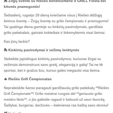
🏇 Žirgų šventė su Riešės bendruomene ir GRILL Fiesta bei
kitomis pramogomis!
Šeštadienį, rugsėjo 28 dieną kviečiame visus į Riešės didžiąją
šeimos šventę – Žirgų šventę su grilio čempionatu ir pramogomis!
Tai ypatinga diena gamtoje su kinkinių pasirodymais, gardžiais
grilio patiekalais, gaiviais kokteiliais ir linksmybėmis visai šeimai.
Kas jūsų laukia?
🏇 Kinkinių pasirodymai ir vežimų lenktynės
Stebėkite įspūdingus kinkinių pasirodymus, kuriuose žirgai su
vežimais demonstruos savo greitį, eleganciją ir galią! Tai ne tik
sportas, bet ir gražus šou, kuriuo galės mėgautis visa šeima.
🔥 Riešės Grill Čempionatas
Nepraleiskite šanso paragauti gardžiausių grilio patiekalų **Riešės
Grill Čempionate**! Grilio meistrai rungsis dėl **geriausio grilio
meistro titulo**, o jūs galėsite ragauti ir balsuoti už savo favoritą.
Šašlykai, burgeriai, daržovės – kiekvienas ras kažką savo skoniui!