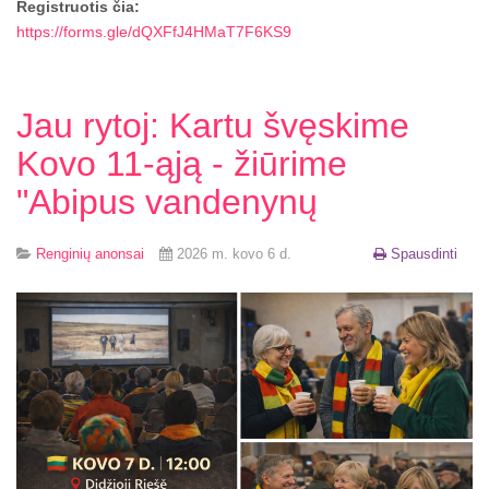
Registruotis čia:
https://forms.gle/dQXFfJ4HMaT7F6KS9
Jau rytoj: Kartu švęskime
Kovo 11-ąją - žiūrime
"Abipus vandenynų
Renginių anonsai
2026 m. kovo 6 d.
Spausdinti