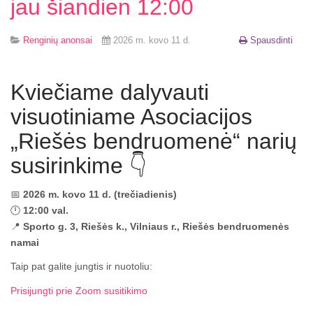
jau šiandien 12:00
Renginių anonsai
2026 m. kovo 11 d.
Spausdinti
Kviečiame dalyvauti
visuotiniame Asociacijos
„Riešės bendruomenė“ narių
susirinkime 👇
📅
2026 m. kovo 11 d. (trečiadienis)
🕛
12:00 val.
📍
Sporto g. 3, Riešės k., Vilniaus r., Riešės bendruomenės
namai
Taip pat galite jungtis ir nuotoliu:
Prisijungti prie Zoom susitikimo