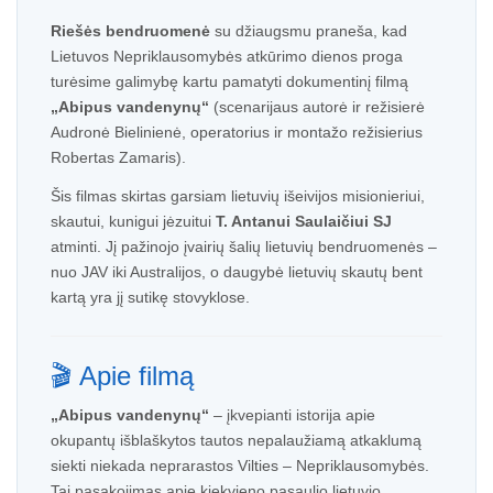
Riešės bendruomenė
su džiaugsmu praneša, kad
Lietuvos Nepriklausomybės atkūrimo dienos proga
turėsime galimybę kartu pamatyti dokumentinį filmą
„Abipus vandenynų“
(scenarijaus autorė ir režisierė
Audronė Bielinienė, operatorius ir montažo režisierius
Robertas Zamaris).
Šis filmas skirtas garsiam lietuvių išeivijos misionieriui,
skautui, kunigui jėzuitui
T. Antanui Saulaičiui SJ
atminti. Jį pažinojo įvairių šalių lietuvių bendruomenės –
nuo JAV iki Australijos, o daugybė lietuvių skautų bent
kartą yra jį sutikę stovyklose.
🎬 Apie filmą
„Abipus vandenynų“
– įkvepianti istorija apie
okupantų išblaškytos tautos nepalaužiamą atkaklumą
siekti niekada neprarastos Vilties – Nepriklausomybės.
Tai pasakojimas apie kiekvieno pasaulio lietuvio