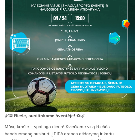
🌿⚽
Rieše, susitinkame šventėje!
⚽🌿
Mūsų krašte – ypatinga diena! Kviečiame visą Riešės
bendruomenę susiburti į FIFA arenos atidarymą ir kartu