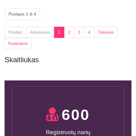
Puslapis 1 iš 4
Pradėti
Ankstesnis
1
2
3
4
Tolesnis
Paskutinis
Skaitliukas
600
Registruotų narių