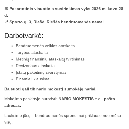
📅 Pakartotinis visuotinis susirinkimas vyks 2026 m. kovo 28
d.
📍 Sporto g. 3, Riešė, Riešės bendruomenės namai
Darbotvarkė:
Bendruomenės veiklos ataskaita
Tarybos ataskaita
Metinių finansinių ataskaitų tvirtinimas
Revizoriaus ataskaita
Įstatų pakeitimų svarstymas
Einamieji klausimai
Balsuoti gali tik nario mokestį sumokėję nariai.
Mokėjimo paskirtyje nurodyti:
NARIO MOKESTIS + el. pašto
adresas.
Lauksime jūsų – bendruomenės sprendimai priklauso nuo mūsų
visų.