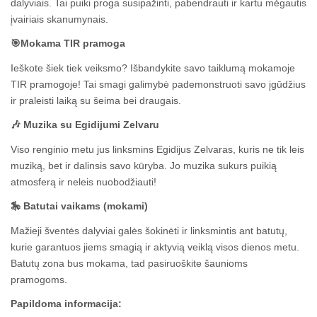
dalyviais. Tai puiki proga susipažinti, pabendrauti ir kartu mėgautis
įvairiais skanumynais.
🎯Mokama TIR pramoga
Ieškote šiek tiek veiksmo? Išbandykite savo taiklumą mokamoje
TIR pramogoje! Tai smagi galimybė pademonstruoti savo įgūdžius
ir praleisti laiką su šeima bei draugais.
🎶 Muzika su Egidijumi Zelvaru
Viso renginio metu jus linksmins Egidijus Zelvaras, kuris ne tik leis
muziką, bet ir dalinsis savo kūryba. Jo muzika sukurs puikią
atmosferą ir neleis nuobodžiauti!
🎠 Batutai vaikams (mokami)
Mažieji šventės dalyviai galės šokinėti ir linksmintis ant batutų,
kurie garantuos jiems smagią ir aktyvią veiklą visos dienos metu.
Batutų zona bus mokama, tad pasiruoškite šaunioms
pramogoms.
Papildoma informacija: