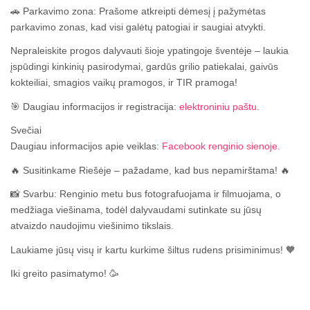
🚗 Parkavimo zona: Prašome atkreipti dėmesį į pažymėtas
parkavimo zonas, kad visi galėtų patogiai ir saugiai atvykti.
Nepraleiskite progos dalyvauti šioje ypatingoje šventėje – laukia
įspūdingi kinkinių pasirodymai, gardūs grilio patiekalai, gaivūs
kokteiliai, smagios vaikų pramogos, ir TIR pramoga!
🎯 Daugiau informacijos ir registracija:
elektroniniu paštu.
Svečiai
Daugiau informacijos apie veiklas:
Facebook renginio sienoje.
🔥 Susitinkame Riešėje – pažadame, kad bus nepamirštama! 🔥
📸 Svarbu: Renginio metu bus fotografuojama ir filmuojama, o
medžiaga viešinama, todėl dalyvaudami sutinkate su jūsų
atvaizdo naudojimu viešinimo tikslais.
Laukiame jūsų visų ir kartu kurkime šiltus rudens prisiminimus! 🧡
Iki greito pasimatymo! 🥳