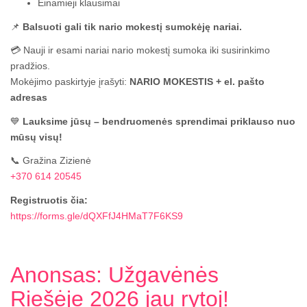
Einamieji klausimai
📌
Balsuoti gali tik nario mokestį sumokėję nariai.
💳 Nauji ir esami nariai nario mokestį sumoka iki susirinkimo
pradžios.
Mokėjimo paskirtyje įrašyti:
NARIO MOKESTIS + el. pašto
adresas
💙
Lauksime jūsų – bendruomenės sprendimai priklauso nuo
mūsų visų!
📞 Gražina Zizienė
+370 614 20545
Registruotis čia:
https://forms.gle/dQXFfJ4HMaT7F6KS9
Anonsas: Užgavėnės
Riešėje 2026 jau rytoj!