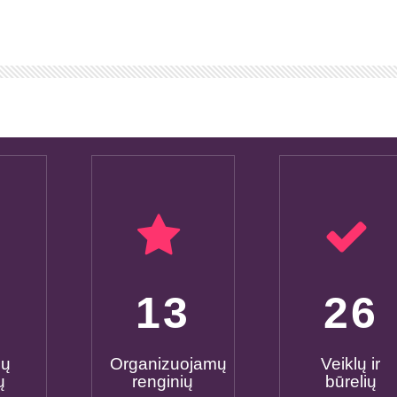
0
15
30
mų
Organizuojamų
Veiklų ir
ų
renginių
būrelių