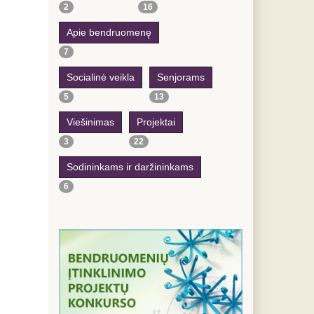
2
16
Apie bendruomenę
7
Socialinė veikla
Senjorams
5
13
Viešinimas
Projektai
3
22
Sodininkams ir daržininkams
6