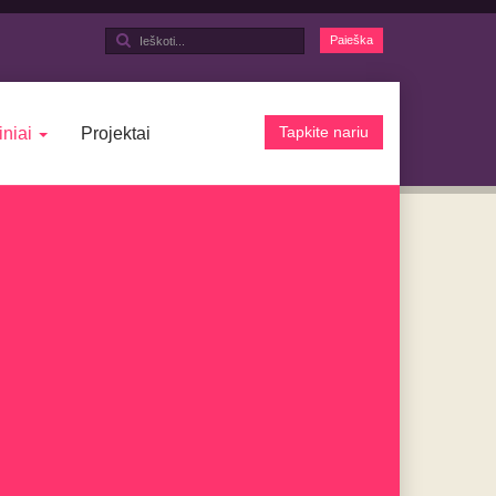
Ieškoti...
Paieška
Tapkite nariu
iniai
Projektai