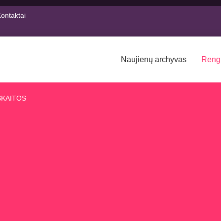
ontaktai
Naujienų archyvas
Reng
SKAITOS