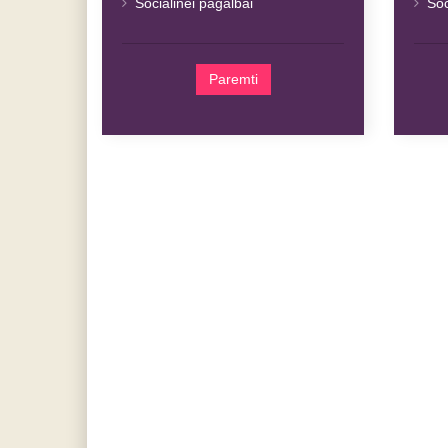
Socialinei pagalbai
Soc
Paremti