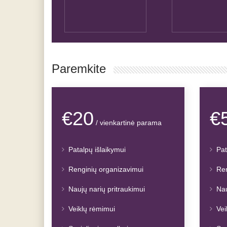
Paremkite
€20
€
/ vienkartinė parama
Patalpų išlaikymui
Pat
Renginių organizavimui
Ren
Naujų narių pritraukimui
Nau
Veiklų rėmimui
Vei