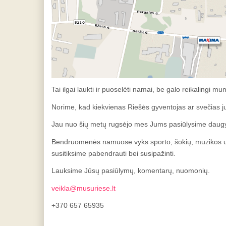
Tai ilgai laukti ir puoselėti namai, be galo reikalingi m
Norime, kad kiekvienas Riešės gyventojas ar svečias j
Jau nuo šių metų rugsėjo mes Jums pasiūlysime daugy
Bendruomenės namuose vyks sporto, šokių, muzikos užs
susitiksime pabendrauti bei susipažinti.
Lauksime Jūsų pasiūlymų, komentarų, nuomonių.
veikla@musuriese.lt
+370 657 65935