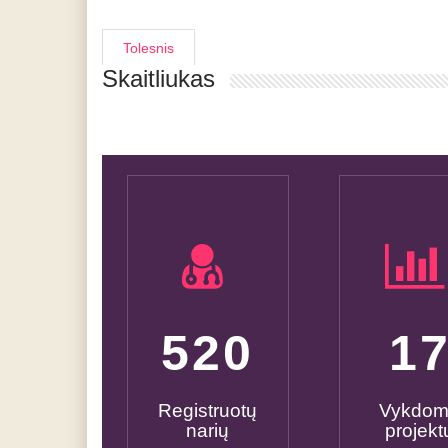
Tolesnis
Skaitliukas
600
2
Registruotų
Vykdo
narių
projekt