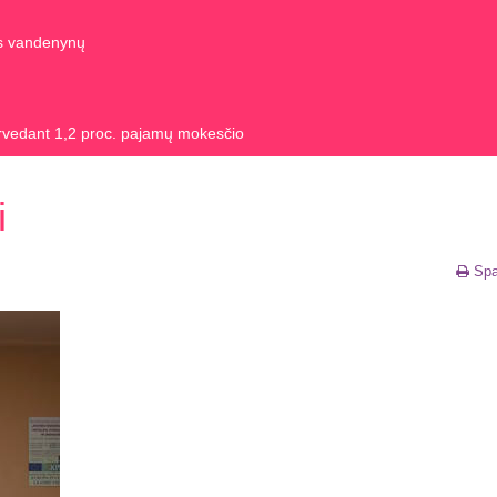
us vandenynų
rvedant 1,2 proc. pajamų mokesčio
i
Spa