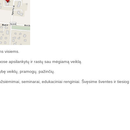
ums visiems.
uose apsilankytų ir rastų sau mėgiamą veiklą.
bę veiklų, pramogų, pažinčių.
iėmimai, seminarai, edukaciniai renginiai. Švęsime šventes ir tiesiog