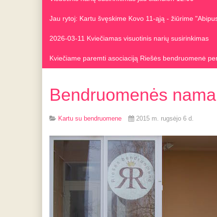
Jau rytoj: Kartu švęskime Kovo 11-ąją - žiūrime "Abip
2026-03-11 Kviečiamas visuotinis narių susirinkimas
Kviečiame paremti asociaciją Riešės bendruomenė pe
Bendruomenės nama
Kartu su bendruomene
2015 m. rugsėjo 6 d.