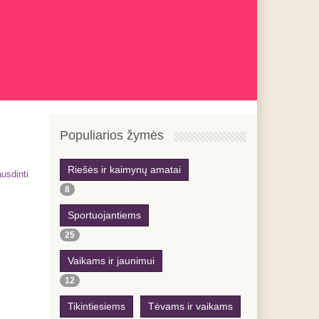
Previous
Previous
Next
Next
Year
Month
Year
Month
Populiarios žymės
Riešės ir kaimynų amatai
usdinti
8
Sportuojantiems
25
Vaikams ir jaunimui
12
Tikintiesiems
Tėvams ir vaikams