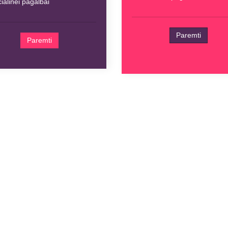
ialinei pagalbai
Paremti
Paremti