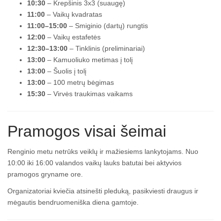
10:30
– Krepšinis 3x3 (suaugę)
11:00
– Vaikų kvadratas
11:00–15:00
– Smiginio (dartų) rungtis
12:00
– Vaikų estafetės
12:30–13:00
– Tinklinis (preliminariai)
13:00
– Kamuoliuko metimas į tolį
13:00
– Šuolis į tolį
13:00
– 100 metrų bėgimas
15:30
– Virvės traukimas vaikams
Pramogos visai šeimai
Renginio metu netrūks veiklų ir mažiesiems lankytojams. Nuo
10:00 iki 16:00 valandos vaikų lauks batutai bei aktyvios
pramogos gryname ore.
Organizatoriai kviečia atsinešti pleduką, pasikviesti draugus ir
mėgautis bendruomeniška diena gamtoje.