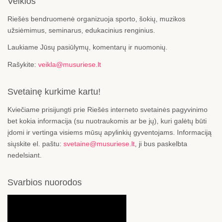
Veiklos
Riešės bendruomenė organizuoja sporto, šokių, muzikos
užsiėmimus, seminarus, edukacinius renginius.
Laukiame Jūsų pasiūlymų, komentarų ir nuomonių.
Rašykite:
veikla@musuriese.lt
Svetainę kurkime kartu!
Kviečiame prisijungti prie Riešės interneto svetainės pagyvinimo
bet kokia informacija (su nuotraukomis ar be jų), kuri galėtų būti
įdomi ir vertinga visiems mūsų apylinkių gyventojams. Informaciją
siųskite el. paštu:
svetaine@musuriese.lt
, ji bus paskelbta
nedelsiant.
Svarbios nuorodos