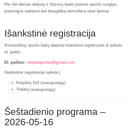
Per dvi dienas dalyvių ir žiūrovų lauks įvairios sporto rungtys,
pramogos vaikams bei draugiška atmosfera visai šeimai.
Išankstinė registracija
Komandinių sporto šakų dalyviai kviečiami registruotis iš anksto
el. paštu:
El. paštas:
riesessportas@gmail.com
Išankstinė registracija vyksta į:
Krepšinį 3x3 (suaugusiųjų)
Tinklinį (suaugusiųjų)
Šeštadienio programa –
2026-05-16