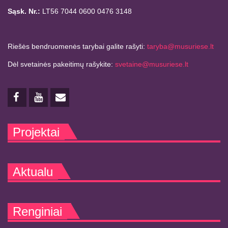
Sąsk. Nr.:
LT56 7044 0600 0476 3148
Riešės bendruomenės tarybai galite rašyti:
taryba@musuriese.lt
Dėl svetainės pakeitimų rašykite:
svetaine@musuriese.lt
Projektai
Aktualu
Renginiai