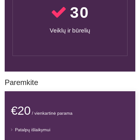
30
Veiklų ir būrelių
Paremkite
€20
/ vienkartinė parama
Patalpų išlaikymui