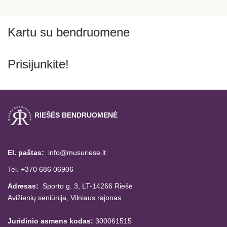
Kartu su bendruomene
Prisijunkite!
RIEŠĖS BENDRUOMENĖ
El. paštas:
info@musuriese.lt
Tel. +370 686 06906
Adresas:
Sporto g. 3, LT-14266
Riešė
Avižienių seniūnija,
Vilniaus rajonas
Juridinio asmens kodas:
300061515