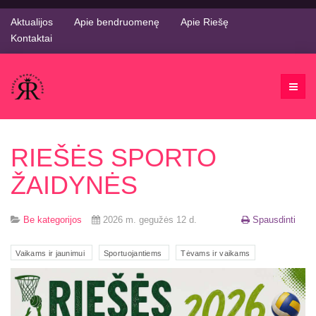
Aktualijos
Apie bendruomenę
Apie Riešę
Kontaktai
RIEŠĖS SPORTO
ŽAIDYNĖS
Be kategorijos
2026 m. gegužės 12 d.
Spausdinti
Vaikams ir jaunimui
Sportuojantiems
Tėvams ir vaikams