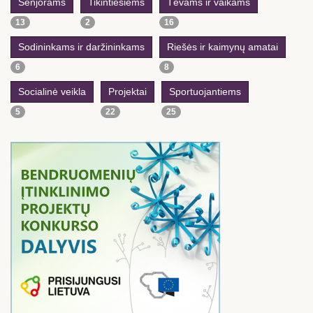
Senjorams
Tikintiesiems
Tėvams ir vaikams
13
2
16
Sodininkams ir daržininkams
Riešės ir kaimynų amatai
6
8
Socialinė veikla
Projektai
Sportuojantiems
5
22
25