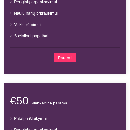
Renginių organizavimui
Naujų narių pritraukimui
Veiklų rėmimui
Socialinei pagalbai
Paremti
€50
/ vienkartinė parama
Patalpų išlaikymui
Renginių organizavimui