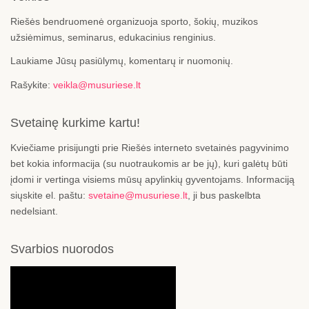
Riešės bendruomenė organizuoja sporto, šokių, muzikos
užsiėmimus, seminarus, edukacinius renginius.
Laukiame Jūsų pasiūlymų, komentarų ir nuomonių.
Rašykite:
veikla@musuriese.lt
Svetainę kurkime kartu!
Kviečiame prisijungti prie Riešės interneto svetainės pagyvinimo
bet kokia informacija (su nuotraukomis ar be jų), kuri galėtų būti
įdomi ir vertinga visiems mūsų apylinkių gyventojams. Informaciją
siųskite el. paštu:
svetaine@musuriese.lt
, ji bus paskelbta
nedelsiant.
Svarbios nuorodos