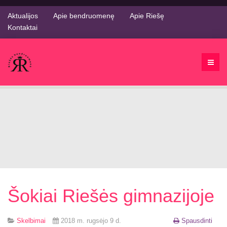
Aktualijos
Apie bendruomenę
Apie Riešę
Kontaktai
Šokiai Riešės gimnazijoje
Skelbimai
2018 m. rugsėjo 9 d.
Spausdinti