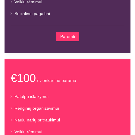
Veiklų rėmimui
Socialinei pagalbai
Paremti
€100
/ vienkartinė parama
Patalpų išlaikymui
Renginių organizavimui
Naujų narių pritraukimui
Veiklų rėmimui