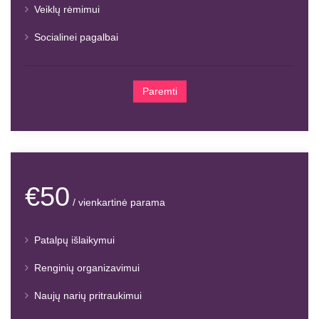
Veiklų rėmimui
Socialinei pagalbai
Paremti
€50
/ vienkartinė parama
Patalpų išlaikymui
Renginių organizavimui
Naujų narių pritraukimui