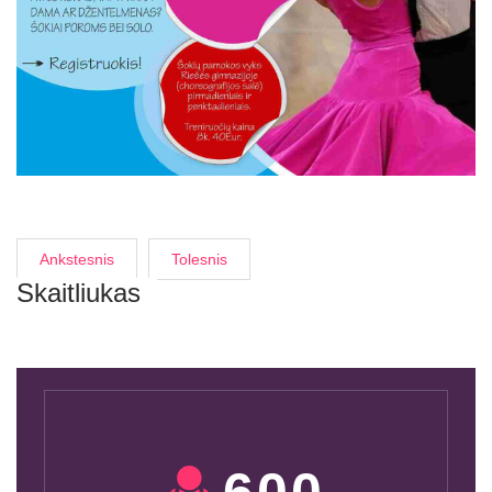
Ankstesnis
Tolesnis
Skaitliukas
600