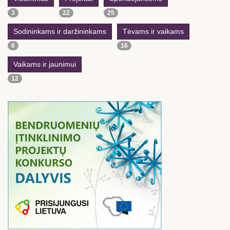
3
22
25
Sodininkams ir daržininkams
Tėvams ir vaikams
6
16
Vaikams ir jaunimui
12