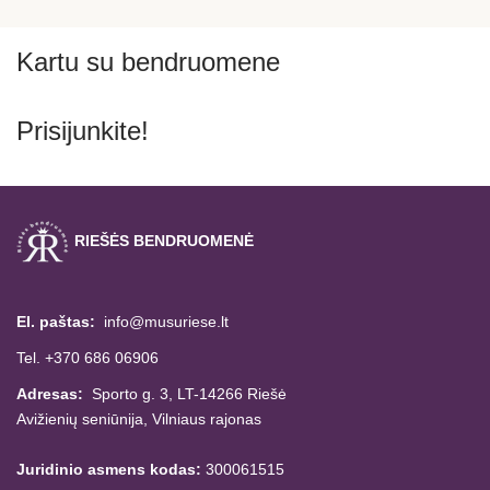
Kartu su bendruomene
Prisijunkite!
RIEŠĖS BENDRUOMENĖ
El. paštas:
info@musuriese.lt
Tel. +370 686 06906
Adresas:
Sporto g. 3, LT-14266
Riešė
Avižienių seniūnija,
Vilniaus rajonas
Juridinio asmens kodas:
300061515