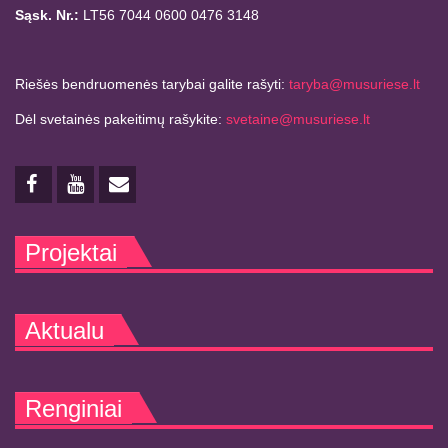
Sąsk. Nr.:
LT56 7044 0600 0476 3148
Riešės bendruomenės tarybai galite rašyti:
taryba@musuriese.lt
Dėl svetainės pakeitimų rašykite:
svetaine@musuriese.lt
Projektai
Aktualu
Renginiai