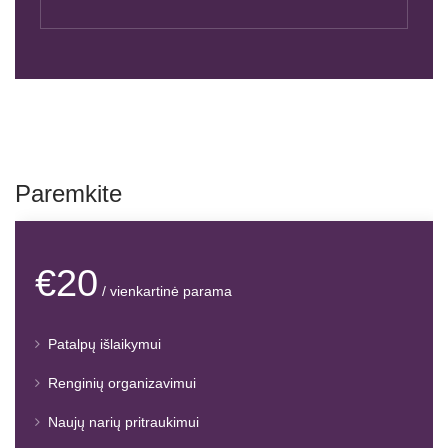
Paremkite
€20
/ vienkartinė parama
Patalpų išlaikymui
Renginių organizavimui
Naujų narių pritraukimui